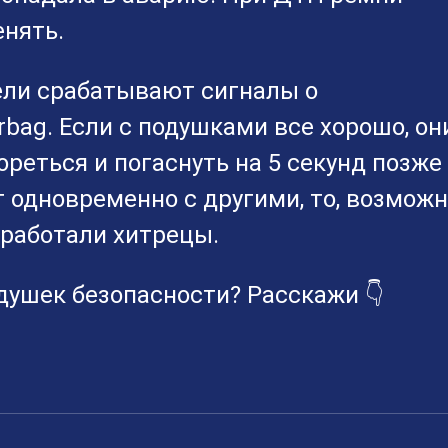
енять.
ели срабатывают сигналы о
rbag. Если с подушками все хорошо, он
ореться и погаснуть на 5 секунд позже
т одновременно с другими, то, возможн
оработали хитрецы.
душек безопасности? Расскажи 👇