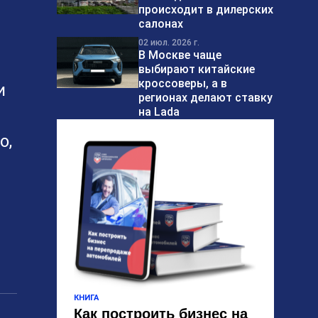
происходит в дилерских
салонах
02 июл. 2026 г.
В Москве чаще
выбирают китайские
кроссоверы, а в
и
регионах делают ставку
на Lada
о,
КНИГА
Как построить бизнес на