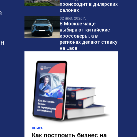
происходит в дилерских
салонах
е
02 июл. 2026 г.
В Москве чаще
выбирают китайские
кроссоверы, а в
лн
регионах делают ставку
на Lada
КНИГА
Как построить бизнес на