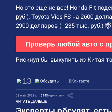
Но это еще не все! Honda Fit под
руб.), Toyota Vios FS на 2600 долла
2900 долларов (- 235 тыс. руб.) 🤯
Проверь любой авто с п
Рискнул бы выкупить из Китая та
13
Обсудить
ВКонтакте
02 май. 2023 г.
594
Поделиться
ЧИТАТЬ ДАЛЬШЕ
Эксперты обсудят, есть