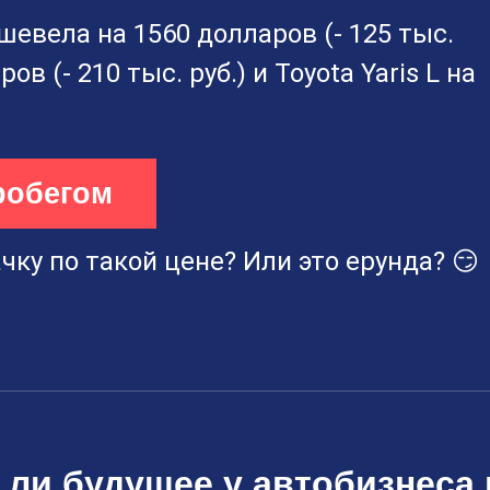
ешевела на 1560 долларов (- 125 тыс.
ров (- 210 тыс. руб.) и Toyota Yaris L на
робегом
чку по такой цене? Или это ерунда? 😏
 ли будущее у автобизнеса 