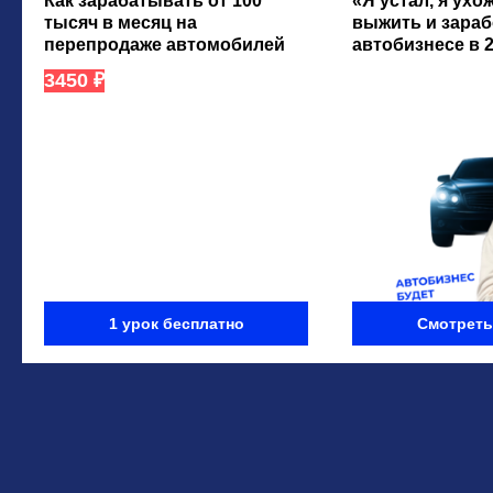
Как зарабатывать от 100
«Я устал, я ухож
тысяч в месяц на
выжить и зараб
перепродаже автомобилей
автобизнесе в 2
3450 ₽
1 урок бесплатно
Смотреть