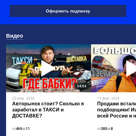
Оформить подписку
Видео
34:04
15 фев. 2026
22 мар. 2026
Продажи встали
Авторынок стоит? Сколько я
подборщики! Ищ
заработал в ТАКСИ и
всей России и н
ДОСТАВКЕ?
469
11
380
8