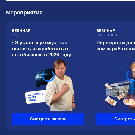
Мероприятия
ВЕБИНАР
ВЕБИНАР
ЗАВЕРШЁН
ЗАВЕРШЁН
«Я устал, я ухожу»: как
Перекупы и дил
выжить и заработать в
ком зарабатыв
автобизнесе в 2026 году
Смотреть запись
Смотреть