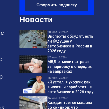
Оформить подписку
Новости
ые
20 июл. 2026 г.
Эксперты обсудят, есть
ли будущее у
автобизнеса в России в
2026 году
с
17 июл. 2026 г.
МВД отменит штрафы
за парковку в очередях
на заправках
р
15 июл. 2026 г.
«Я устал, я ухожу»: как
выжить и заработать в
автобизнесе в 2026 году
06 июл. 2026 г.
Каждая третья машина
со скидкой: что
а?