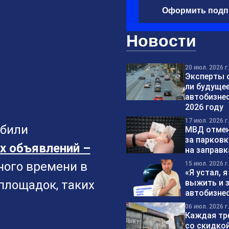
Оформить подп
Новости
20 июл. 2026 г.
Эксперты о
ли будущее
автобизнес
2026 году
17 июл. 2026 г.
обили
МВД отме
за парковк
х объявлений –
на заправк
ного времени в
15 июл. 2026 г.
«Я устал, я
площадок, таких
выжить и 
автобизнес
06 июл. 2026 г.
Каждая тр
со скидкой