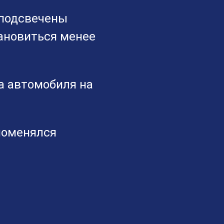
 подсвечены
ановиться менее
а автомобиля на
поменялся