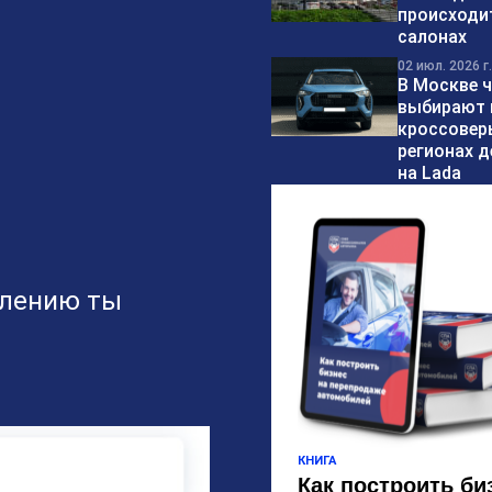
происходит
салонах
02 июл. 2026 г.
В Москве 
выбирают 
кроссоверы
регионах д
на Lada
влению ты
КНИГА
Как построить би