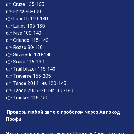
👉 Cruze 135-165
👉 Epica 90-100
👉 Lacetti 110-140
👉 Lanos 105-135
👉 Niva 100-140
👉 Orlandо 115-140
👉 Rezzo 80-130
👉 Silverado 120-140
👉 Soark 115-130
👉 Trail blazer 115-140
👉 Traverse 155-205
👉 Tahoe 2014–нв 120-145
👉 Tahoe 2006–2014г 160-180
👉 Tracker 115-150
Проверь любой авто с пробегом через Автокод
Профи
Часто видишь перекрасы на Шевроле? Расскажи в